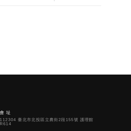
會 址
112304 臺北市北投區立農街2段155號 護理館
R614