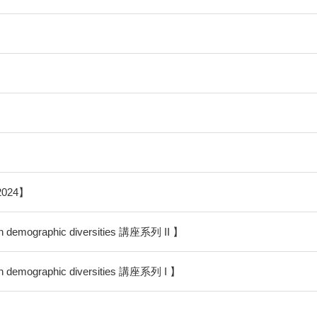
2024】
mographic diversities 講座系列 II 】
mographic diversities 講座系列 I 】