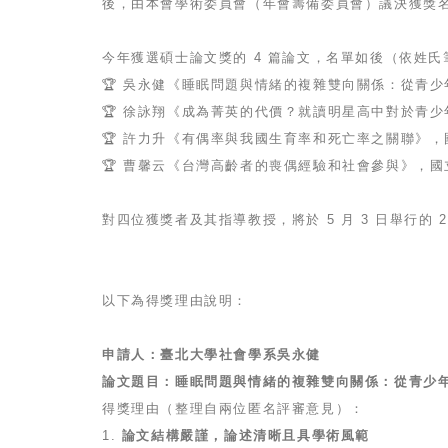
後，由本會學術委員會（年會籌備委員會）議決獲獎
今年獲選碩士論文獎的 4 篇論文，名單如後（依姓氏
🏆 吳永健《睡眠問題與情緒的複雜雙向關係：從青
🏆 徐詠翔《成為菁英的代價？就讀明星高中對於青
🏆 許力升《有偶率與我國生育率和死亡率之關聯》
🏆 曹馨云《台灣高齡者的喪偶經驗和社會參與》，
對四位獲獎者及其指導教授，將於 5 月 3 日舉行
以下為得獎理由說明：
申請人：臺北大學社會學系吳永健
論文題目：睡眠問題與情緒的複雜雙向關係：從青少
得獎理由（整理自兩位匿名評審意見）：
1.
論文結構嚴謹，論述清晰且具學術風範