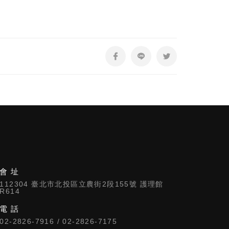
會 址
112304 臺北市北投區立農街2段155號 護理館
R614
電 話
02-2826-7916 / 02-2826-7175