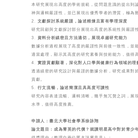
本研究展現出高度的學術規範，從問題意識的提出到
神與邏輯嚴謹性，並已展現出優秀學者的潛質，極為
2.
文獻探討系統嚴謹，論述精煉且富有學理深度
研究回顧與文獻探討部分展現出高度的系統性與嚴謹
3.
資料分析縝密且方法適切，展現卓越研究能力
數據分析過程展現了高度的嚴謹性與前後一致性，並
適當處理，顯示其高度的研究素養與技術能力，值得
4.
實證貢獻顯著，深化對人口學與健康行為領域的理
透過縝密的研究設計與嚴謹的數據分析，研究成果對
貢獻。
5.
行文流暢，論述簡潔且具高度可讀性
研究內容表達流暢、邏輯清晰，幾乎無冗贅之詞，展
水準，值得高度推薦。
申請人：臺北大學社會學系徐詠翔
論文題目：成為菁英的代價？就讀明星高中對於青少
得獎理由（整理自兩位匿名評審意見）：