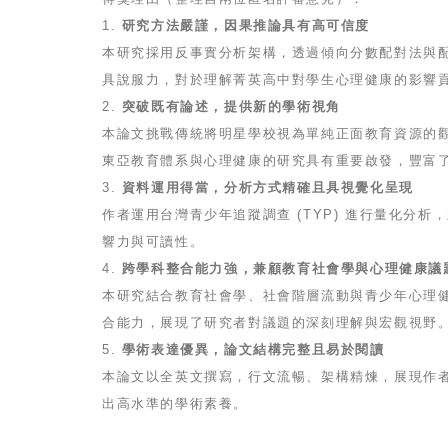
1.
研究方法嚴謹，因果推論具有高可信度
本研究採用反事實分析架構，透過傾向分數配對法與
具說服力，對於理解菁英高中對學生心理健康的影響
2.
突破既有論述，提供新的學術視角
本論文挑戰傳統將明星學校視為單純正面教育資源的
東亞教育體系與心理健康的研究具有重要啟發，豐富
3.
資料運用得當，分析方式精確且具視覺化呈現
作者運用台灣青少年追蹤調查 (TYP) 進行量化
響力與可讀性。
4.
跨學科整合能力強，兼顧教育社會學與心理健康議
本研究結合教育社會學、社會階層流動與青少年心理
合能力，展現了研究者對議題的深刻理解與宏觀視野
5.
學術表達優異，論文結構完整且易於閱讀
本論文以全英文撰寫，行文流暢、架構精煉，展現作
出高水準的學術素養。