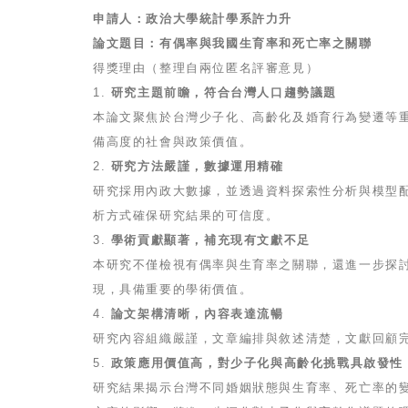
申請人：政治大學統計學系許力升
論文題目：有偶率與我國生育率和死亡率之關聯
得獎理由（整理自兩位匿名評審意見）
1.
研究主題前瞻，符合台灣人口趨勢議題
本論文聚焦於台灣少子化、高齡化及婚育行為變遷等
備高度的社會與政策價值。
2.
研究方法嚴謹，數據運用精確
研究採用內政大數據，並透過資料探索性分析與模型
析方式確保研究結果的可信度。
3.
學術貢獻顯著，補充現有文獻不足
本研究不僅檢視有偶率與生育率之關聯，還進一步探
現，具備重要的學術價值。
4.
論文架構清晰，內容表達流暢
研究內容組織嚴謹，文章編排與敘述清楚，文獻回顧
5.
政策應用價值高，對少子化與高齡化挑戰具啟發性
研究結果揭示台灣不同婚姻狀態與生育率、死亡率的