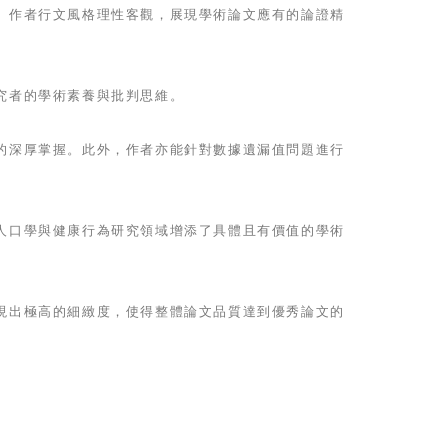
。作者行文風格理性客觀，展現學術論文應有的論證精
究者的學術素養與批判思維。
的深厚掌握。此外，作者亦能針對數據遺漏值問題進行
人口學與健康行為研究領域增添了具體且有價值的學術
現出極高的細緻度，使得整體論文品質達到優秀論文的