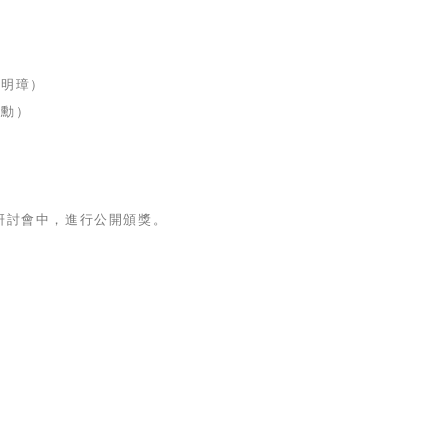
蔡明璋）
國勳）
術研討會中，進行公開頒獎。