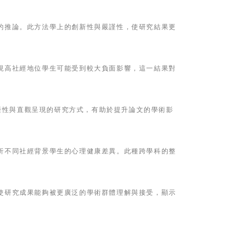
的推論。此方法學上的創新性與嚴謹性，使研究結果更
現高社經地位學生可能受到較大負面影響，這一結果對
嚴謹性與直觀呈現的研究方式，有助於提升論文的學術影
析不同社經背景學生的心理健康差異。此種跨學科的整
使研究成果能夠被更廣泛的學術群體理解與接受，顯示