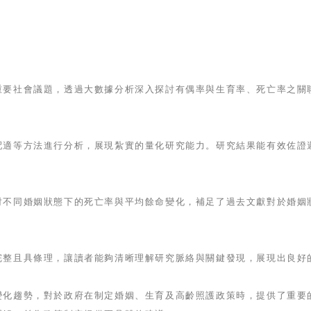
重要社會議題，透過大數據分析深入探討有偶率與生育率、死亡率之關
配適等方法進行分析，展現紮實的量化研究能力。研究結果能有效佐證
討不同婚姻狀態下的死亡率與平均餘命變化，補足了過去文獻對於婚姻
完整且具條理，讓讀者能夠清晰理解研究脈絡與關鍵發現，展現出良好
變化趨勢，對於政府在制定婚姻、生育及高齡照護政策時，提供了重要