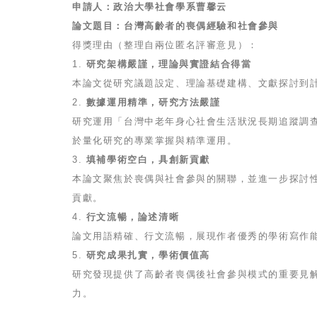
申請人：政治大學社會學系曹馨云
論文題目：台灣高齡者的喪偶經驗和社會參與
得獎理由（整理自兩位匿名評審意見）：
1.
研究架構嚴謹，理論與實證結合得當
本論文從研究議題設定、理論基礎建構、文獻探討到
2.
數據運用精準，研究方法嚴謹
研究運用「台灣中老年身心社會生活狀況長期追蹤調查」（
於量化研究的專業掌握與精準運用。
3.
填補學術空白，具創新貢獻
本論文聚焦於喪偶與社會參與的關聯，並進一步探討
貢獻。
4.
行文流暢，論述清晰
論文用語精確、行文流暢，展現作者優秀的學術寫作
5.
研究成果扎實，學術價值高
研究發現提供了高齡者喪偶後社會參與模式的重要見
力。