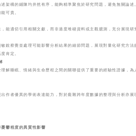
論述架構的鋪陳均井然有序，能夠精準聚焦於研究問題，避免無關論述
難能可貴。
性，能適切引用相關文獻，而非過度堆砌資料或主觀臆測，充分展現研
能敏銳察覺並處理可能影響分析結果的細節問題，展現對量化研究方法
高度肯定。
解
於理解睡眠、情緒與生命歷程之間的關聯提供了重要的經驗性證據，為
現出作者優異的學術表達能力，對於龐雜跨年度數據的整理與分析亦展
年憂鬱程度的異質性影響