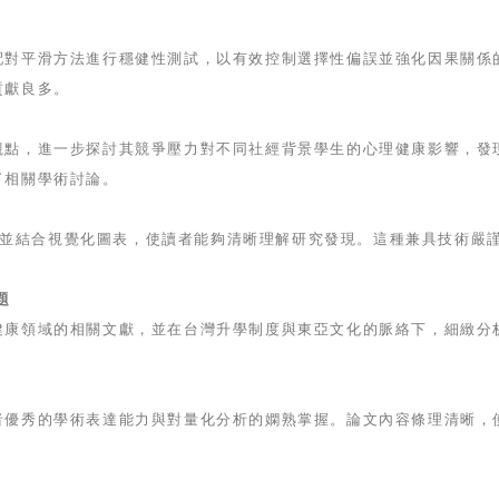
配對平滑方法進行穩健性測試，以有效控制選擇性偏誤並強化因果關係
貢獻良多。
觀點，進一步探討其競爭壓力對不同社經背景學生的心理健康影響，發
了相關學術討論。
分析，並結合視覺化圖表，使讀者能夠清晰理解研究發現。這種兼具技術
題
健康領域的相關文獻，並在台灣升學制度與東亞文化的脈絡下，細緻分
。
者優秀的學術表達能力與對量化分析的嫻熟掌握。論文內容條理清晰，